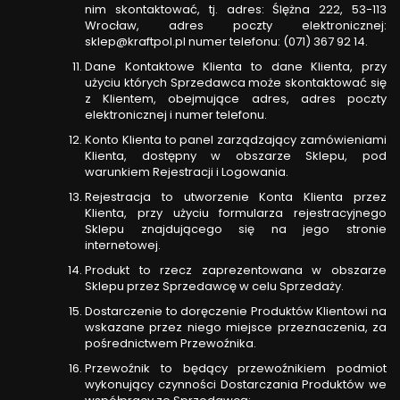
nim skontaktować, tj. adres: Ślężna 222, 53-113
Wrocław, adres poczty elektronicznej:
sklep@kraftpol.pl
numer telefonu: (071) 367 92 14.
Dane Kontaktowe Klienta to dane Klienta, przy
użyciu których Sprzedawca może skontaktować się
z Klientem, obejmujące adres, adres poczty
elektronicznej i numer telefonu.
Konto Klienta to panel zarządzający zamówieniami
Klienta, dostępny w obszarze Sklepu, pod
warunkiem Rejestracji i Logowania.
Rejestracja to utworzenie Konta Klienta przez
Klienta, przy użyciu formularza rejestracyjnego
Sklepu znajdującego się na jego stronie
internetowej.
Produkt to rzecz zaprezentowana w obszarze
Sklepu przez Sprzedawcę w celu Sprzedaży.
Dostarczenie to doręczenie Produktów Klientowi na
wskazane przez niego miejsce przeznaczenia, za
pośrednictwem Przewoźnika.
Przewoźnik to będący przewoźnikiem podmiot
wykonujący czynności Dostarczania Produktów we