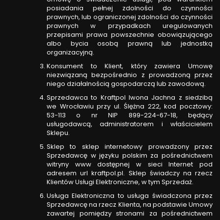
posiadania pełnej zdolności do czynności
prawnych, lub ograniczonej zdolności do czynności
prawnych w przypadkach uregulowanych
przepisami prawa powszechnie obowiązującego
albo bycia osobą prawną lub jednostką
organizacyjną.
Konsument to Klient, który zawiera Umowę
niezwiązaną bezpośrednio z prowadzoną przez
niego działalnością gospodarczą lub zawodową.
Sprzedawca to Kraftpol Iwona Jachna z siedzibą
we Wrocławiu przy ul. Ślężna 222, kod pocztowy:
53-113 o nr NIP 899-224-67-18, będący
usługodawcą, administratorem i właścicielem
Sklepu.
Sklep to sklep internetowy prowadzony przez
Sprzedawcę w języku polskim za pośrednictwem
witryny www dostępnej w sieci Internet pod
adresem url kraftpol.pl. Sklep świadczy na rzecz
Klientów Usługi Elektroniczne, w tym Sprzedaż.
Usługa Elektroniczna to usługa świadczona przez
Sprzedawcę na rzecz Klienta, na podstawie Umowy
zawartej pomiędzy stronami za pośrednictwem