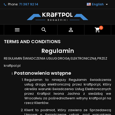

Phone:
71 367 92 14
English
0



shopping_cart
TERMS AND CONDITIONS
Regulamin
REGULAMIN ŚWIADCZENIA USŁUG DROGĄ ELEKTRONICZNĄ PRZEZ
kraftpol.pl
Postanowienia wstępne
Regulamin to niniejszy Regulamin świadczenia
usług drogą elektroniczną przez kraftpol.pl, który
określa warunki świadczenia Usług Elektronicznych
przez Kraftpol Iwona Jachna z siedzibą we
Wrocałwiu za pośrednictwem witryny kraftpol.pl na
rzecz Klientów.
Klient to podmiot, który zawiera ze Sprzedawcą
Umowę o świadczenie usługi, pod warunkiem