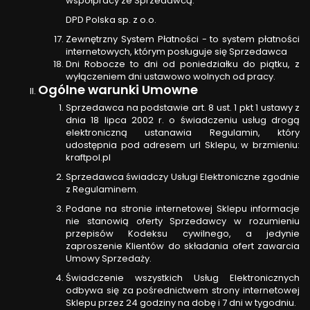
współpracy ze Sprzedawcą:
DPD Polska sp. z o.o.
Zewnętrzny System Płatności - to system płatności
internetowych, którym posługuje się Sprzedawca
Dni Robocze to dni od poniedziałku do piątku, z
wyłączeniem dni ustawowo wolnych od pracy.
Ogólne warunki Umowne
Sprzedawca na podstawie art. 8 ust. 1 pkt 1 ustawy z
dnia 18 lipca 2002 r. o świadczeniu usług drogą
elektroniczną ustanawia Regulamin, który
udostępnia pod adresem url Sklepu, w brzmieniu:
kraftpol.pl
Sprzedawca świadczy Usługi Elektroniczne zgodnie
z Regulaminem.
Podane na stronie internetowej Sklepu informacje
nie stanowią oferty Sprzedawcy w rozumieniu
przepisów Kodeksu cywilnego, a jedynie
zaproszenie Klientów do składania ofert zawarcia
Umowy Sprzedaży.
Świadczenie wszystkich Usług Elektronicznych
odbywa się za pośrednictwem strony internetowej
Sklepu przez 24 godziny na dobę i 7 dni w tygodniu.