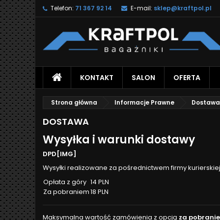
Telefon:
71 367 92 14
E-mail:
sklep@kraftpol.pl
KONTAKT
SALON
OFERTA
Strona główna
Informacje Prawne
Dostawa
DOSTAWA
Wysyłka i warunki dostawy
DPD[IMG]
Wysyłki realizowane za pośrednictwem firmy kurierskiej
Opłata z góry
14 PLN
Za pobraniem
18 PLN
Maksymalna wartość zamówienia z opcją
za pobrani