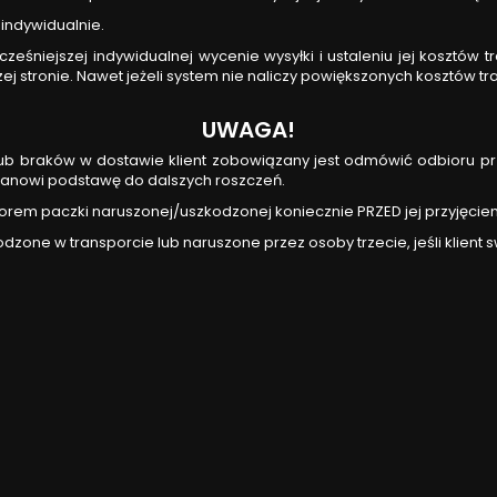
indywidualnie.
niejszej indywidualnej wycenie wysyłki i ustaleniu jej kosztów tr
zej stronie. Nawet jeżeli system nie naliczy powiększonych kosztów t
UWAGA!
lub braków w dostawie klient zobowiązany jest odmówić odbioru prz
stanowi podstawę do dalszych roszczeń.
iorem paczki naruszonej/uszkodzonej koniecznie PRZED jej przyjęcie
one w transporcie lub naruszone przez osoby trzecie, jeśli klient 