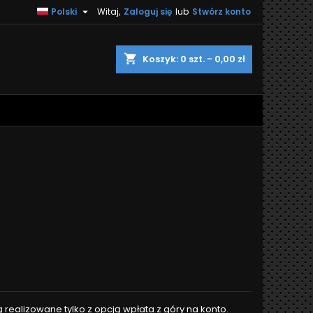

Polski
Witaj,
Zaloguj się
lub
Stwórz konto
shopping_cart
Koszyk:
0
szt. - 0,00 zł
realizowane tylko z opcją wpłata z góry na konto.