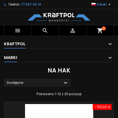

Telefon:
71 367 92 14
Polski
0



shopping_cart
KRAFTPOL
MARKI
NA HAK

Dostępne
Pokazano 1-12 z 20 pozycji
- 150,00 zł