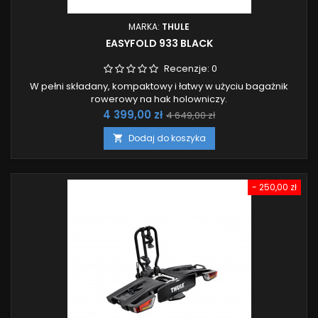
MARKA:
THULE
EASYFOLD 933 BLACK
Recenzje:
0
W pełni składany, kompaktowy i łatwy w użyciu bagażnik
rowerowy na hak holowniczy.
Cena
Cena
4 399,00 zł
4 649,00 zł
podstawowa
Dodaj do koszyka

- 250,00 zł