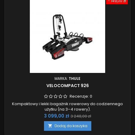
- 149,00 zł
MARKA:
THULE
VELOCOMPACT 926
Recenzje:
0
Kompaktowy i lekki bagażnik rowerowy do codziennego
użytku (na 3–4 rowery).
Cena
Cena
3 099,00 zł
3 248,00 zł
podstawowa
Dodaj do koszyka
