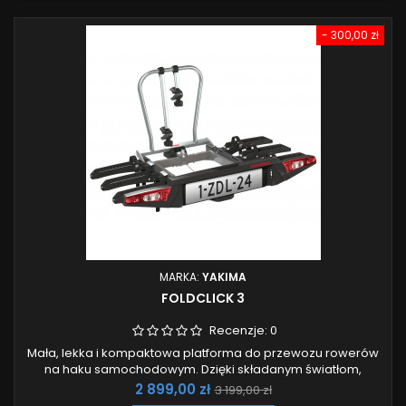
- 300,00 zł
MARKA:
YAKIMA
FOLDCLICK 3
Recenzje:
0
Mała, lekka i kompaktowa platforma do przewozu rowerów
na haku samochodowym. Dzięki składanym światłom,
podstawom na koła oraz w połączeniu z bardzo niską wagą
Cena
Cena
2 899,00 zł
3 199,00 zł
platforma jest łatwa w przechowywaniu