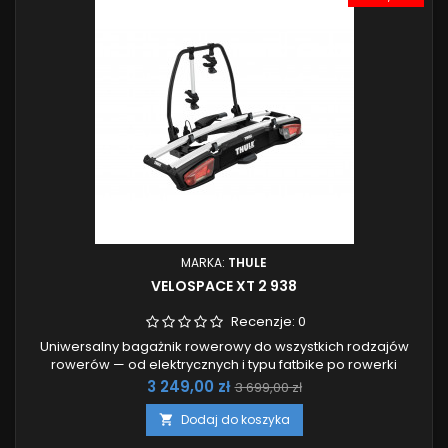
MARKA:
THULE
VELOSPACE XT 2 938
Recenzje:
0
Uniwersalny bagażnik rowerowy do wszystkich rodzajów
rowerów — od elektrycznych i typu fatbike po rowerki
dziecięce.
Cena
Cena
3 249,00 zł
3 699,00 zł
podstawowa
Dodaj do koszyka
