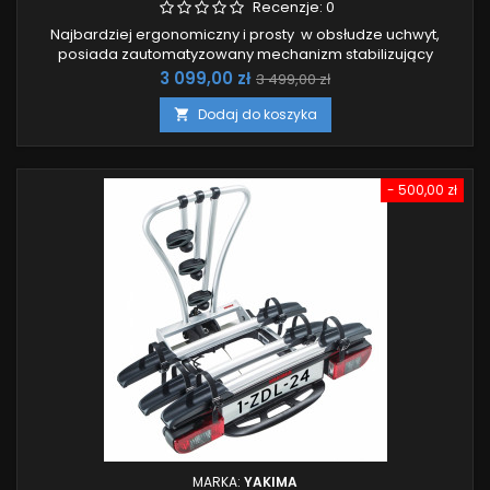
Recenzje:
0
Najbardziej ergonomiczny i prosty w obsłudze uchwyt,
posiada zautomatyzowany mechanizm stabilizujący
platformę podczas zakładania. Nadaje się do przewozu
Cena
Cena
3 099,00 zł
3 499,00 zł
rowerów elektrycznych.
podstawowa
Dodaj do koszyka

- 500,00 zł
MARKA:
YAKIMA