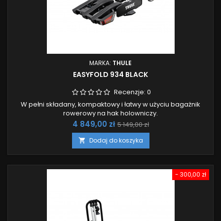
MARKA:
THULE
EASYFOLD 934 BLACK
Recenzje:
0
W pełni składany, kompaktowy i łatwy w użyciu bagażnik
rowerowy na hak holowniczy.
Cena
Cena
4 849,00 zł
5 149,00 zł
podstawowa
Dodaj do koszyka

- 300,00 zł