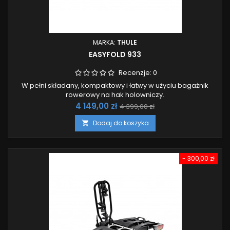
MARKA:
THULE
EASYFOLD 933
Recenzje:
0
W pełni składany, kompaktowy i łatwy w użyciu bagażnik
rowerowy na hak holowniczy.
Cena
Cena
4 149,00 zł
4 399,00 zł
podstawowa
Dodaj do koszyka

- 300,00 zł