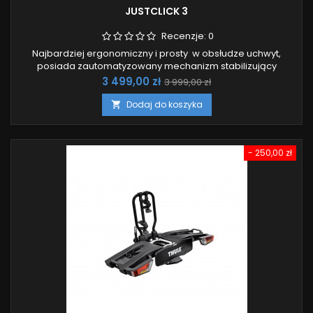
JUSTCLICK 3
Recenzje:
0
Najbardziej ergonomiczny i prosty w obsłudze uchwyt,
posiada zautomatyzowany mechanizm stabilizujący
platformę podczas zakładania. Nadaje się do przewozu
Cena
Cena
3 499,00 zł
3 999,00 zł
rowerów elektrycznych.
podstawowa
Dodaj do koszyka

- 250,00 zł