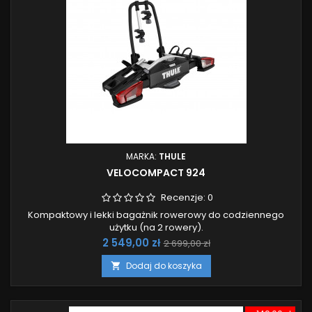
MARKA:
THULE
VELOCOMPACT 924
Recenzje:
0
Kompaktowy i lekki bagażnik rowerowy do codziennego
użytku (na 2 rowery).
Cena
Cena
2 549,00 zł
2 699,00 zł
podstawowa
Dodaj do koszyka
