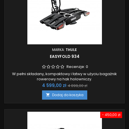
MARKA:
THULE
EASYFOLD 934
Recenzje:
0
W pełni składany, kompaktowy i łatwy w użyciu bagażnik
rowerowy na hak holowniczy.
Cena
Cena
4 599,00 zł
4 899,00 zł
podstawowa
Dodaj do koszyka

- 450,00 zł