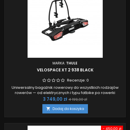
MARKA:
THULE
VELOSPACE XT 2 938 BLACK
Recenzje:
0
Uniwersalny bagażnik rowerowy do wszystkich rodzajów
rowerów — od elektrycznych i typu fatbike po rowerki
dziecięce.
Cena
Cena
3 749,00 zł
4 199,00 zł
podstawowa
Dodaj do koszyka

- 450,00 zł