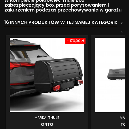
W komplecie pokrowiec Thule Box
zabezpieczający box przed porysowaniem i
zakurzeniem podczas przechowywania w garażu
16 INNYCH PRODUKTÓW W TEJ SAMEJ KATEGORII:
>
<
- 170,00 zł
MARKA:
THULE
MARK
ONTO
TOU