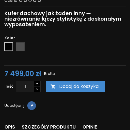
Ocena
Kufer dachowy jak żaden inny —
niezrównanie łączy stylistykę z doskonałym
wyposażeniem.
Kolor
Szary
Czarny
7 499,00 zł
Brutto
Dodaj do koszyka
Ilość

Udostępnij
OPIS
SZCZEGÓŁY PRODUKTU
OPINIE