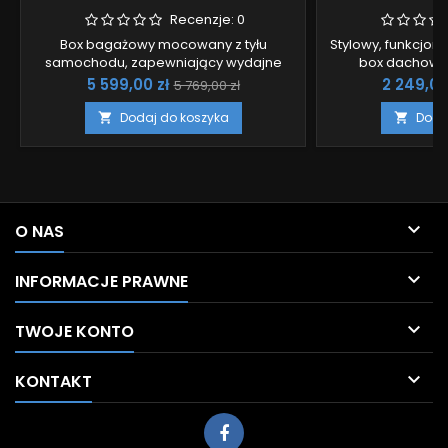
Recenzje:
0
Box bagażowy mocowany z tyłu
Stylowy, funkcjona
samochodu, zapewniający wydajne
box dachowy 
pakowanie i doskonałą aerodynamikę.
Cena
Cena
Cena
5 599,00 zł
2 249,00
5 769,00 zł
podstawowa
Dodaj do koszyka
Doda



O NAS

INFORMACJE PRAWNE

TWOJE KONTO

KONTAKT