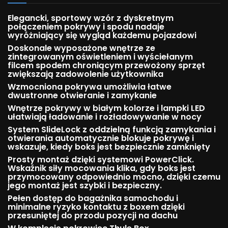
Elegancki, sportowy wzór z dyskretnym
połączeniem pokrywy i spodu nadaje
wyróżniający się wygląd każdemu pojazdowi
Doskonale wyposażone wnętrze ze
zintegrowanym oświetleniem i wyściełanym
filcem spodem chroniącym przewożony sprzęt
zwiększają zadowolenie użytkownika
Wzmocniona pokrywa umożliwia łatwe
dwustronne otwieranie i zamykanie
Wnętrze pokrywy w białym kolorze i lampki LED
ułatwiają ładowanie i rozładowywanie w nocy
System SlideLock z oddzielną funkcją zamykania i
otwierania automatycznie blokuje pokrywę i
wskazuje, kiedy boks jest bezpiecznie zamknięty
Prosty montaż dzięki systemowi PowerClick.
Wskaźnik siły mocowania klika, gdy boks jest
przymocowany odpowiednio mocno, dzięki czemu
jego montaż jest szybki i bezpieczny.
Pełen dostęp do bagażnika samochodu i
minimalne ryzyko kontaktu z boxem dzięki
przesuniętej do przodu pozycji na dachu